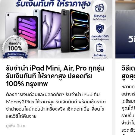
รับจำนำ iPad Mini, Air, Pro ทุกรุ่น
วิธี
รับเงินทันที ให้ราคาสูง ปลอดภัย
สูงส
100% กรุงเทพ
หลายคน
อย่างเร
ต้องการเงินด่วนและปลอดภัย? รับจำนำ iPad กับ
เตรียมต
Money2Plus ให้ราคาสูง รับเงินทันที พร้อมเช็คราคา
คุณได้
จำนำออนไลน์ก่อนนำเครื่องจริง เช็คดอกเบี้ย เงื่อนไข
ราบรื่
และวิธีไถ่คืนง่าย
จำนำไอ
ดูเพิ่มเติม »
รวดเร็