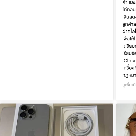
ค้ำ แล
ไถ่ถอน
เงินสด
ลูกค้าส
ฝากไอ
เพื่อใ
เตรียม
เรียบร
iCloud
เครื่อ
กฎหมา
ดูเพิ่มเต