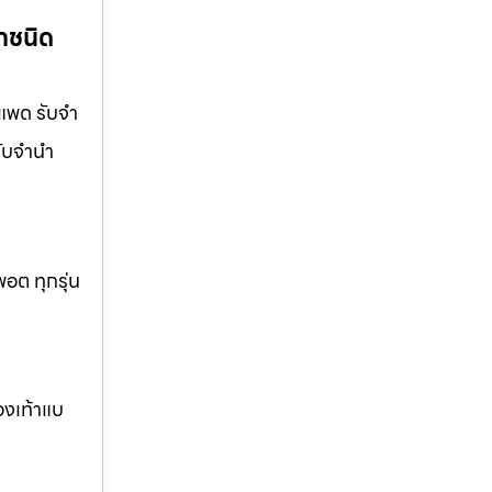
กชนิด
อแพด รับจำ
รับจำนำ
อต ทุกรุ่น
องเท้าแบ