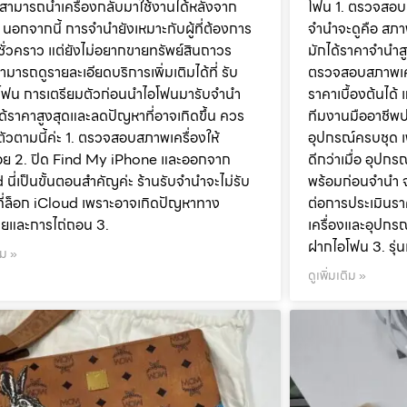
ะสามารถนำเครื่องกลับมาใช้งานได้หลังจาก
โฟน 1. ตรวจสอบส
 นอกจากนี้ การจำนำยังเหมาะกับผู้ที่ต้องการ
จำนำจะดูคือ สภาพข
ชั่วคราว แต่ยังไม่อยากขายทรัพย์สินถาวร
มักได้ราคาจำนำสู
ามารถดูรายละเอียดบริการเพิ่มเติมได้ที่ รับ
ตรวจสอบสภาพเคร
โฟน การเตรียมตัวก่อนนำไอโฟนมารับจำนำ
ราคาเบื้องต้นได้ 
ห้ได้ราคาสูงสุดและลดปัญหาที่อาจเกิดขึ้น ควร
ทีมงานมืออาชีพ
ตัวตามนี้ค่ะ 1. ตรวจสอบสภาพเครื่องให้
อุปกรณ์ครบชุด เพ
้อย 2. ปิด Find My iPhone และออกจาก
ดีกว่าเมื่อ อุปก
 นี่เป็นขั้นตอนสำคัญค่ะ ร้านรับจำนำจะไม่รับ
พร้อมก่อนจำนำ จ
งที่ล็อก iCloud เพราะอาจเกิดปัญหาทาง
ต่อการประเมินราค
ยและการไถ่ถอน 3.
เครื่องและอุปกร
ฝากไอโฟน 3. รุ่
ิม »
ดูเพิ่มเติม »