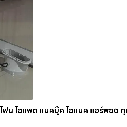
อโฟน ไอแพด แมคบุ๊ค ไอแมค แอร์พอต ทุ