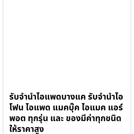
รับจำนำไอแพดบางแค รับจำนำไอ
โฟน ไอแพด แมคบุ๊ค ไอแมค แอร์
พอต ทุกรุ่น และ ของมีค่าทุกชนิด
ให้ราคาสูง