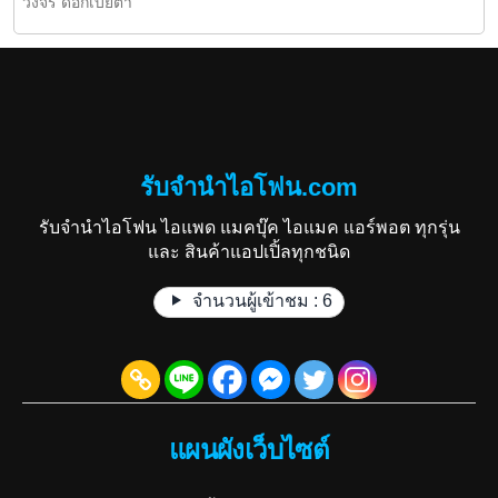
วงจร ดอกเบี้ยต่ำ
รับจำนำไอโฟน.com
รับจำนำไอโฟน ไอแพด แมคบุ๊ค ไอแมค แอร์พอต ทุกรุ่น
และ สินค้าแอปเปิ้ลทุกชนิด
จำนวนผู้เข้าชม :
6
แผนผังเว็บไซต์