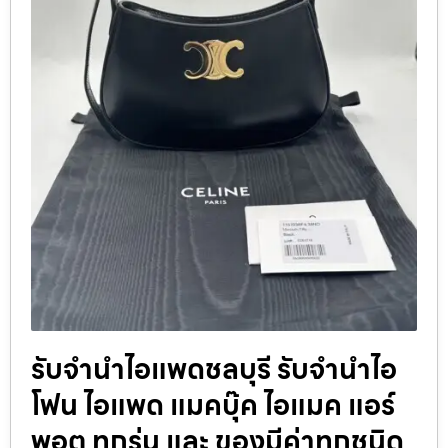
รับจำนำไอแพดชลบุรี รับจำนำไอ
โฟน ไอแพด แมคบุ๊ค ไอแมค แอร์
พอต ทุกรุ่น และ ของมีค่าทุกชนิด