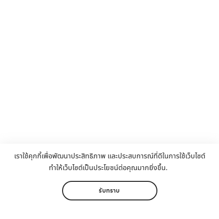
เราใช้คุกกี้เพื่อพัฒนาประสิทธิภาพ และประสบการณ์ที่ดีในการใช้เว็บไซต์
ทำให้เว็บไซต์เป็นประโยชน์ต่อคุณมากยิ่งขึ้น.
หน้าหลัก
เมนู
ติดต่อ
แชร์
เพิ่มเติม
รับทราบ
โทร คลิก
แอดไลน์ คลิก