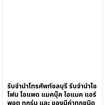
รับจำนำโทรศัพท์ชลบุรี รับจำนำไอ
โฟน ไอแพด แมคบุ๊ค ไอแมค แอร์
พอต ทุกรุ่น และ ของมีค่าทุกชนิด