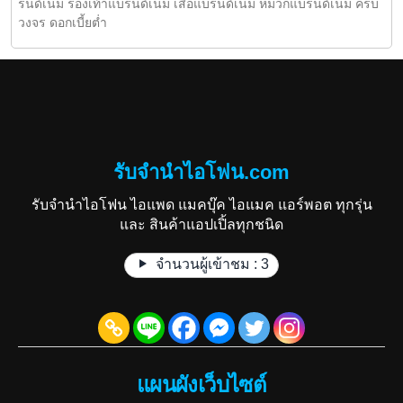
รนด์เนม รองเท้าแบรนด์เนม เสื้อแบรนด์เนม หมวกแบรนด์เนม ครบ
วงจร ดอกเบี้ยต่ำ
รับจำนำไอโฟน.com
รับจำนำไอโฟน ไอแพด แมคบุ๊ค ไอแมค แอร์พอต ทุกรุ่น
และ สินค้าแอปเปิ้ลทุกชนิด
จำนวนผู้เข้าชม :
3
แผนผังเว็บไซต์