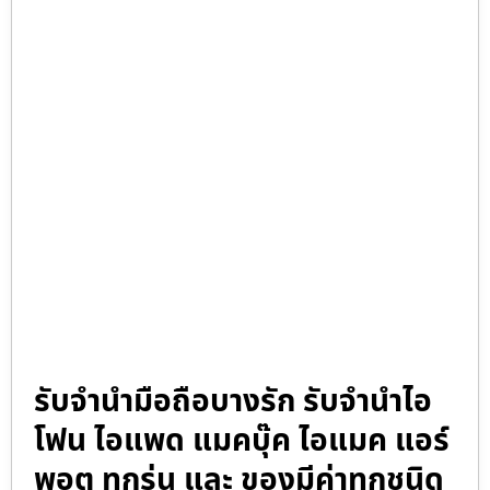
รับจำนำมือถือบางรัก รับจำนำไอ
โฟน ไอแพด แมคบุ๊ค ไอแมค แอร์
พอต ทุกรุ่น และ ของมีค่าทุกชนิด