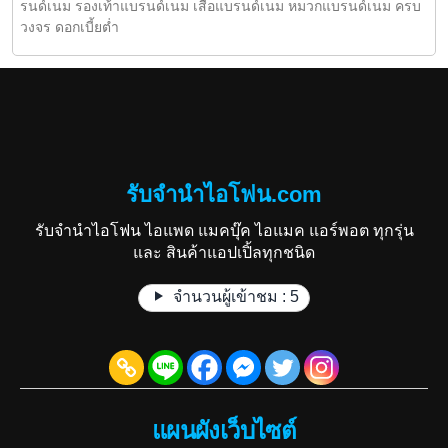
รนด์เนม รองเท้าแบรนด์เนม เสื้อแบรนด์เนม หมวกแบรนด์เนม ครบ
วงจร ดอกเบี้ยต่ำ
รับจำนำไอโฟน.com
รับจำนำไอโฟน ไอแพด แมคบุ๊ค ไอแมค แอร์พอต ทุกรุ่น
และ สินค้าแอปเปิ้ลทุกชนิด
จำนวนผู้เข้าชม :
5
แผนผังเว็บไซต์