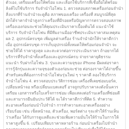
ตัวเอง, เตรียมเครื่องให้พร้อม และเลือกใช้บริการที่เชื่อถือได้พร้อม
ลิงค์ไปใช้บริการ รับจำนำไอโฟน 1. ตรวจสอบสภาพเครื่องก่อนจำนำ
สิ่งแรกที่ร้านจำนำจะดูคือ สภาพของเครื่อง เครื่องที่ สมบูรณ์ที่สุด
มักได้ราคาจำนำสูงกว่าเครื่องที่มีรอยหรือปัญหาการตรวจสอบสภาพ
เครื่องเองก่อนจะช่วยให้คุณประเมินราคาเบื้องต้นได้ แนะนำใช้
บริการ รับจำนำไอโฟน ที่มีทีมงานมืออาชีพประเมินราคาสมเหตุสม
ผล 2. อุปกรณ์ครบชุด เพิ่มมูลค่าเครื่อง ร้านจำนำมักให้ราคาดีกว่า
เมื่อ อุปกรณ์ครบชุด การเก็บอุปกรณ์ทั้งหมดให้พร้อมก่อนจำนำ จะ
ช่วยให้ได้ ราคาสูงสุด และสะดวกต่อการประเมินราคา ถ้าอยากได้
บริการที่รับจำนำทั้งเครื่องและอุปกรณ์ครบ จ่ายราคายุติธรรม
แนะนำ รับฝากไอโฟน 3. รุ่นและความจุของ iPhone มีผลต่อราคา
การรู้จักรุ่นและความจุของตัวเองก่อนจะช่วย ต่อรองราคาได้ง่ายขึ้น
สำหรับคนที่ต้องการจำนำไอโฟนรุ่นใหม่ ๆ ราคาดี ลองใช้บริการ
จำนำไอโฟน 4. ตรวจสอบประวัติการซ่อม เครื่องที่เคยซ่อมบอร์ด,
เปลี่ยนหน้าจอ หรือเปลี่ยนแบตเตอรี่ อาจถูกปรับราคาลงดังนั้นควร
เตรียม เอกสารหรือใบเสร็จการซ่อม เพื่อแสดงต่อร้านเครื่องที่ซ่อมดี
และสามารถยืนยันประวัติได้ จะได้ราคาดีกว่าที่คิด 5. ทำความ
สะอาดเครื่องก่อนนำไปจำนำ การทำความสะอาดเครื่องอย่าง
เรียบร้อย เช่น เช็ดหน้าจอ, ตัวเครื่อง, พอร์ตต่าง ๆจะทำให้ร้านเห็น
ว่าเครื่อง ได้รับการดูแลดีและช่วยเพิ่มความมั่นใจให้ร้านในการให้
ราคาสูงขึ้น 6. เปรียบเทียบราคาหลายร้าน ก่อนนำเครื่องไปจำนำ