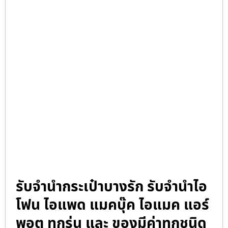
รับจำนำกระเป๋าบางรัก รับจำนำไอ
โฟน ไอแพด แมคบุ๊ค ไอแมค แอร์
พอต ทุกรุ่น และ ของมีค่าทุกชนิด