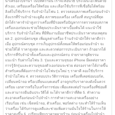
นำเครื่องไปจำนำ ในบทความนี้ เราจะสอนวิธี ประเมินไอโฟนด้วย
ตัวเอง, เตรียมเครื่องให้พร้อม และเลือกใช้บริการที่เชื่อถือได้พร้อม
ลิงค์ไปใช้บริการ รับจำนำไอโฟน 1. ตรวจสอบสภาพเครื่องก่อนจำนำ
สิ่งแรกที่ร้านจำนำจะดูคือ สภาพของเครื่อง เครื่องที่ สมบูรณ์ที่สุด
มักได้ราคาจำนำสูงกว่าเครื่องที่มีรอยหรือปัญหาการตรวจสอบสภาพ
เครื่องเองก่อนจะช่วยให้คุณประเมินราคาเบื้องต้นได้ แนะนำใช้
บริการ รับจำนำไอโฟน ที่มีทีมงานมืออาชีพประเมินราคาสมเหตุสม
ผล 2. อุปกรณ์ครบชุด เพิ่มมูลค่าเครื่อง ร้านจำนำมักให้ราคาดีกว่า
เมื่อ อุปกรณ์ครบชุด การเก็บอุปกรณ์ทั้งหมดให้พร้อมก่อนจำนำ จะ
ช่วยให้ได้ ราคาสูงสุด และสะดวกต่อการประเมินราคา ถ้าอยากได้
บริการที่รับจำนำทั้งเครื่องและอุปกรณ์ครบ จ่ายราคายุติธรรม
แนะนำ รับฝากไอโฟน 3. รุ่นและความจุของ iPhone มีผลต่อราคา
การรู้จักรุ่นและความจุของตัวเองก่อนจะช่วย ต่อรองราคาได้ง่ายขึ้น
สำหรับคนที่ต้องการจำนำไอโฟนรุ่นใหม่ ๆ ราคาดี ลองใช้บริการ
จำนำไอโฟน 4. ตรวจสอบประวัติการซ่อม เครื่องที่เคยซ่อมบอร์ด,
เปลี่ยนหน้าจอ หรือเปลี่ยนแบตเตอรี่ อาจถูกปรับราคาลงดังนั้นควร
เตรียม เอกสารหรือใบเสร็จการซ่อม เพื่อแสดงต่อร้านเครื่องที่ซ่อมดี
และสามารถยืนยันประวัติได้ จะได้ราคาดีกว่าที่คิด 5. ทำความ
สะอาดเครื่องก่อนนำไปจำนำ การทำความสะอาดเครื่องอย่าง
เรียบร้อย เช่น เช็ดหน้าจอ, ตัวเครื่อง, พอร์ตต่าง ๆจะทำให้ร้านเห็น
ว่าเครื่อง ได้รับการดูแลดีและช่วยเพิ่มความมั่นใจให้ร้านในการให้
ราคาสูงขึ้น 6. เปรียบเทียบราคาหลายร้าน ก่อนนำเครื่องไปจำนำ